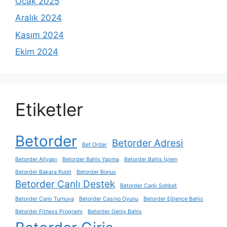
Ocak 2025
Aralık 2024
Kasım 2024
Ekim 2024
Etiketler
Betorder
Betorder Adresi
Bet Order
Betorder Altyapı
Betorder Bahis Yapma
Betorder Bahis İşlem
Betorder Bakara Rulet
Betorder Bonus
Betorder Canlı Destek
Betorder Canlı Sohbet
Betorder Canlı Turnuva
Betorder Casino Oyunu
Betorder Eğlence Bahis
Betorder Fitness Programı
Betorder Geniş Bahis