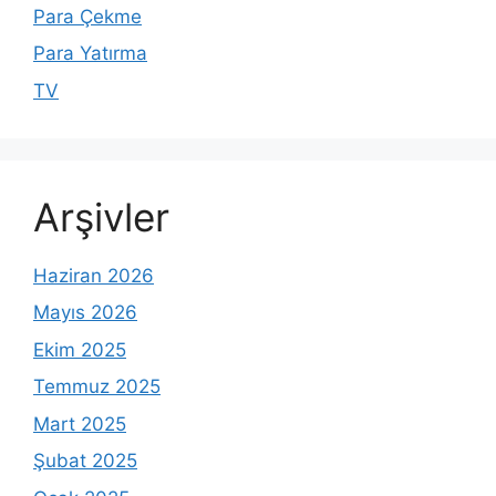
Para Çekme
Para Yatırma
TV
Arşivler
Haziran 2026
Mayıs 2026
Ekim 2025
Temmuz 2025
Mart 2025
Şubat 2025