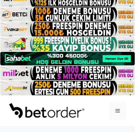
İçeriğe
atla
Menü