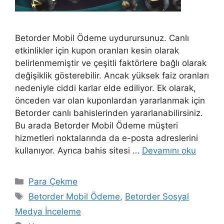
Betorder Mobil Ödeme uydurursunuz. Canlı
etkinlikler için kupon oranları kesin olarak
belirlenmemiştir ve çeşitli faktörlere bağlı olarak
değişiklik gösterebilir. Ancak yüksek faiz oranları
nedeniyle ciddi karlar elde ediliyor. Ek olarak,
önceden var olan kuponlardan yararlanmak için
Betorder canlı bahislerinden yararlanabilirsiniz.
Bu arada Betorder Mobil Ödeme müşteri
hizmetleri noktalarında da e-posta adreslerini
kullanıyor. Ayrıca bahis sitesi …
Devamını oku
Kategoriler
Para Çekme
Etiketler
Betorder Mobil Ödeme
,
Betorder Sosyal
Medya İnceleme