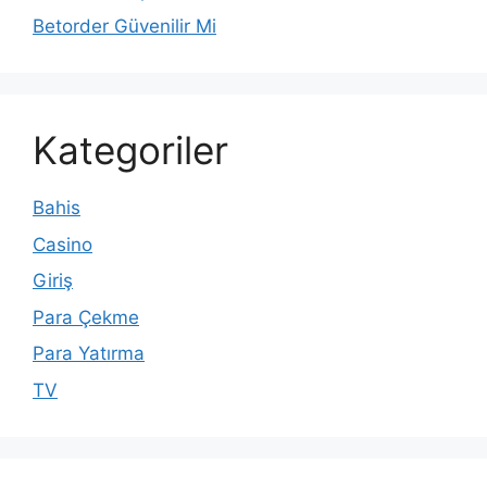
Betorder Güvenilir Mi
Kategoriler
Bahis
Casino
Giriş
Para Çekme
Para Yatırma
TV