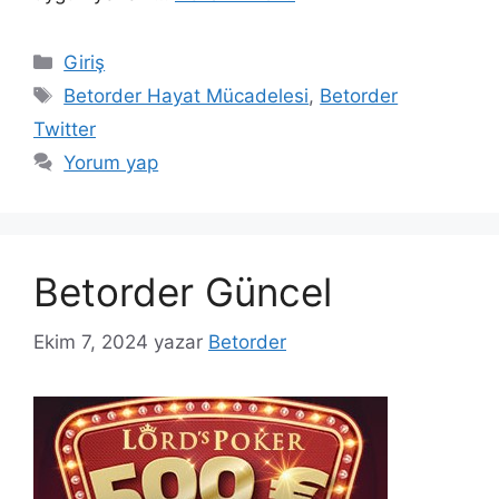
Kategoriler
Giriş
Etiketler
Betorder Hayat Mücadelesi
,
Betorder
Twitter
Yorum yap
Betorder Güncel
Ekim 7, 2024
yazar
Betorder