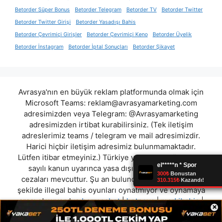
Betorder Süper Bonus
Betorder Telegram
Betorder TV
Betorder Twitter
Betorder Twitter Girişi
Betorder Yasadışı Bahis
Betorder Çevrimiçi Girişler
Betorder Çevrimiçi Keno
Betorder Üyelik
Betorder İnstagram
Betorder İptal Sonuçları
Betorder Şikayet
Avrasya'nın en büyük reklam platformunda olmak için
Microsoft Teams:
reklam@avrasyamarketing.com
adresimizden veya Telegram: @Avrasyamarketing
adresimizden irtibat kurabilirsiniz. (Tek iletişim
adreslerimiz teams / telegram ve mail adresimizdir.
Harici hiçbir iletişim adresimiz bulunmamaktadır.
Lütfen itibar etmeyiniz.) Türkiye yasalarına göre 7258
sayılı kanun uyarınca yasa dışı bahis oynamanın
cezaları mevcuttur. Şu an bulunduğunuz site hiç bir
şekilde illegal bahis oyunları oynatmıyor ve oynamaya
aracı olmuyordur.
hermesbet
|
betnova
|
markibahis
|
×
pradabet
|
limosbet
|
esbet
|
betcos
|
betbigo