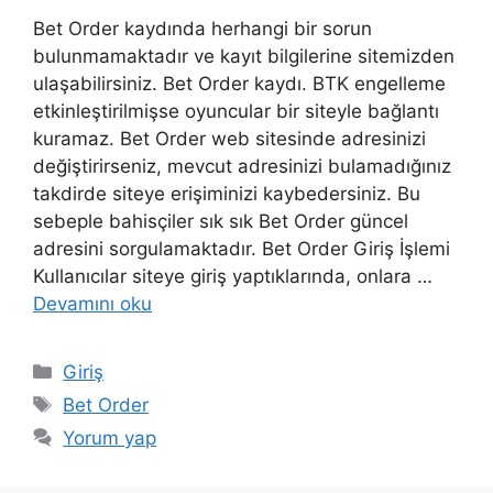
Bet Order kaydında herhangi bir sorun
bulunmamaktadır ve kayıt bilgilerine sitemizden
ulaşabilirsiniz. Bet Order kaydı. BTK engelleme
etkinleştirilmişse oyuncular bir siteyle bağlantı
kuramaz. Bet Order web sitesinde adresinizi
değiştirirseniz, mevcut adresinizi bulamadığınız
takdirde siteye erişiminizi kaybedersiniz. Bu
sebeple bahisçiler sık ​​sık Bet Order güncel
adresini sorgulamaktadır. Bet Order Giriş İşlemi
Kullanıcılar siteye giriş yaptıklarında, onlara …
Devamını oku
Kategoriler
Giriş
Etiketler
Bet Order
Yorum yap