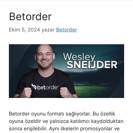
Betorder
Ekim 5, 2024
yazar
Betorder
Betorder oyunu formatı sağlıyorlar. Bu özellik
oyuna özeldir ve yalnızca katılımcı kaydolduktan
sonra erişilebilir. Aynı ilkelerin promosyonlar ve