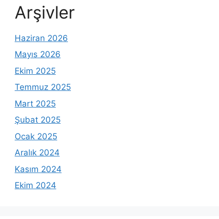
Arşivler
Haziran 2026
Mayıs 2026
Ekim 2025
Temmuz 2025
Mart 2025
Şubat 2025
Ocak 2025
Aralık 2024
Kasım 2024
Ekim 2024