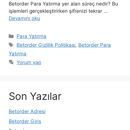
Betorder Para Yatırma yer alan süreç nedir? Bu
işlemleri gerçekleştirirken şifrenizi tekrar …
Devamını oku
Kategoriler
Para Yatırma
Etiketler
Betorder Gizlilik Politikası
,
Betorder Para
Yatırma
Yorum yap
Son Yazılar
Betorder Adresi
Betorder Giriş