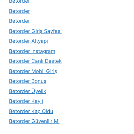
Betorder
Betorder
Betorder
Betorder Giriş Sayfası
Betorder Altyapı
Betorder İnstagram
Betorder Canlı Destek
Betorder Mobil Giriş
Betorder Bonus
Betorder Üyelik
Betorder Kayıt
Betorder Kaç Oldu
Betorder Güvenilir Mi