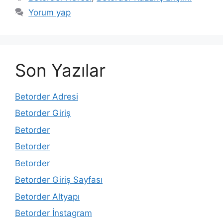
Yorum yap
Son Yazılar
Betorder Adresi
Betorder Giriş
Betorder
Betorder
Betorder
Betorder Giriş Sayfası
Betorder Altyapı
Betorder İnstagram