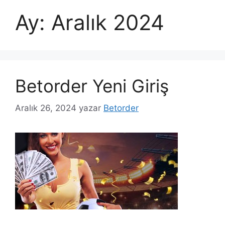
Ay:
Aralık 2024
Betorder Yeni Giriş
Aralık 26, 2024
yazar
Betorder