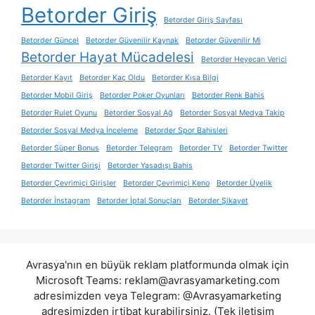
Betorder Giriş
Betorder Giriş Sayfası
Betorder Güncel
Betorder Güvenilir Kaynak
Betorder Güvenilir Mi
Betorder Hayat Mücadelesi
Betorder Heyecan Verici
Betorder Kayıt
Betorder Kaç Oldu
Betorder Kısa Bilgi
Betorder Mobil Giriş
Betorder Poker Oyunları
Betorder Renk Bahis
Betorder Rulet Oyunu
Betorder Sosyal Ağ
Betorder Sosyal Medya Takip
Betorder Sosyal Medya İnceleme
Betorder Spor Bahisleri
Betorder Süper Bonus
Betorder Telegram
Betorder TV
Betorder Twitter
Betorder Twitter Girişi
Betorder Yasadışı Bahis
Betorder Çevrimiçi Girişler
Betorder Çevrimiçi Keno
Betorder Üyelik
Betorder İnstagram
Betorder İptal Sonuçları
Betorder Şikayet
Avrasya'nın en büyük reklam platformunda olmak için
Microsoft Teams:
reklam@avrasyamarketing.com
adresimizden veya Telegram: @Avrasyamarketing
adresimizden irtibat kurabilirsiniz. (Tek iletişim