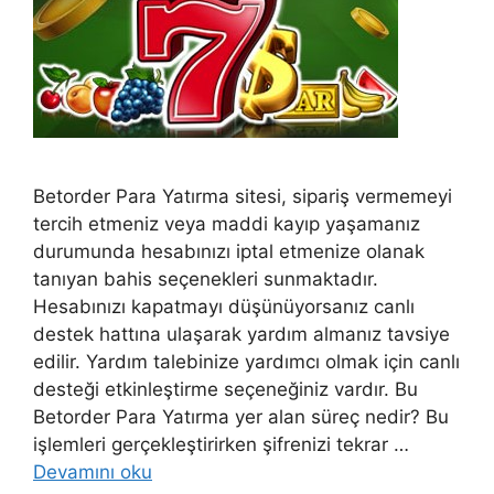
Betorder Para Yatırma sitesi, sipariş vermemeyi
tercih etmeniz veya maddi kayıp yaşamanız
durumunda hesabınızı iptal etmenize olanak
tanıyan bahis seçenekleri sunmaktadır.
Hesabınızı kapatmayı düşünüyorsanız canlı
destek hattına ulaşarak yardım almanız tavsiye
edilir. Yardım talebinize yardımcı olmak için canlı
desteği etkinleştirme seçeneğiniz vardır. Bu
Betorder Para Yatırma yer alan süreç nedir? Bu
işlemleri gerçekleştirirken şifrenizi tekrar …
Devamını oku