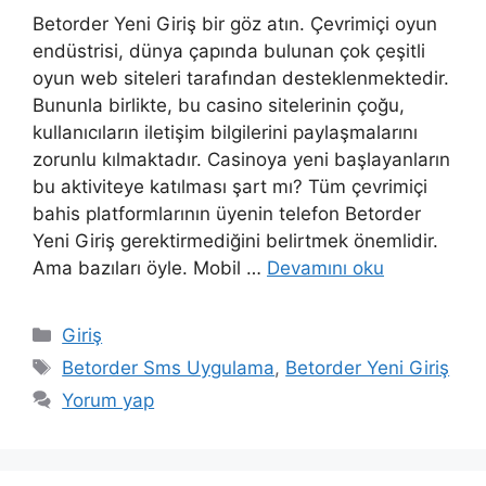
Betorder Yeni Giriş bir göz atın. Çevrimiçi oyun
endüstrisi, dünya çapında bulunan çok çeşitli
oyun web siteleri tarafından desteklenmektedir.
Bununla birlikte, bu casino sitelerinin çoğu,
kullanıcıların iletişim bilgilerini paylaşmalarını
zorunlu kılmaktadır. Casinoya yeni başlayanların
bu aktiviteye katılması şart mı? Tüm çevrimiçi
bahis platformlarının üyenin telefon Betorder
Yeni Giriş gerektirmediğini belirtmek önemlidir.
Ama bazıları öyle. Mobil …
Devamını oku
Kategoriler
Giriş
Etiketler
Betorder Sms Uygulama
,
Betorder Yeni Giriş
Yorum yap