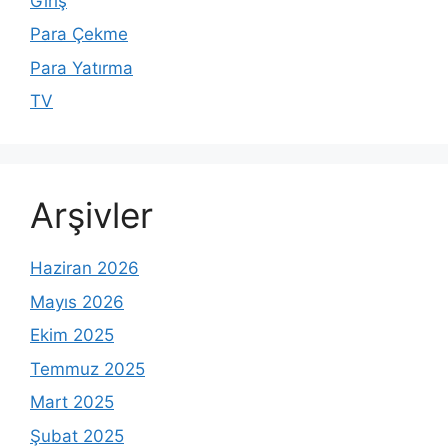
Giriş
Para Çekme
Para Yatırma
TV
Arşivler
Haziran 2026
Mayıs 2026
Ekim 2025
Temmuz 2025
Mart 2025
Şubat 2025