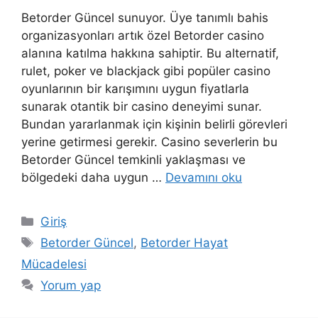
Betorder Güncel sunuyor. Üye tanımlı bahis
organizasyonları artık özel Betorder casino
alanına katılma hakkına sahiptir. Bu alternatif,
rulet, poker ve blackjack gibi popüler casino
oyunlarının bir karışımını uygun fiyatlarla
sunarak otantik bir casino deneyimi sunar.
Bundan yararlanmak için kişinin belirli görevleri
yerine getirmesi gerekir. Casino severlerin bu
Betorder Güncel temkinli yaklaşması ve
bölgedeki daha uygun …
Devamını oku
Kategoriler
Giriş
Etiketler
Betorder Güncel
,
Betorder Hayat
Mücadelesi
Yorum yap