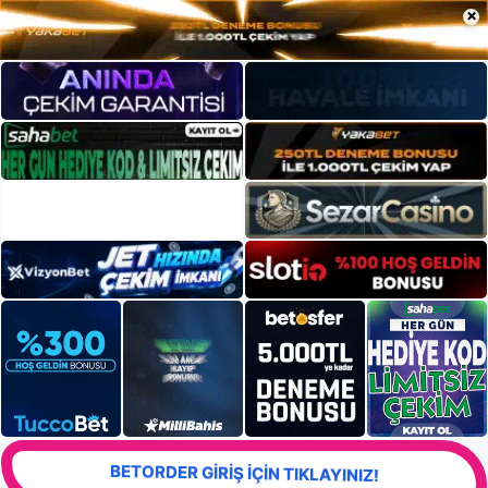
×
BETORDER GİRİŞ İÇİN TIKLAYINIZ!