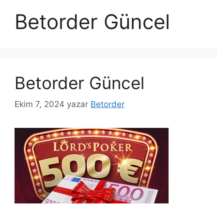
Betorder Güncel
Betorder Güncel
Ekim 7, 2024
yazar
Betorder