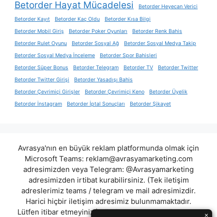
Betorder Hayat Mücadelesi
Betorder Heyecan Verici
Betorder Kayıt
Betorder Kaç Oldu
Betorder Kısa Bilgi
Betorder Mobil Giriş
Betorder Poker Oyunları
Betorder Renk Bahis
Betorder Rulet Oyunu
Betorder Sosyal Ağ
Betorder Sosyal Medya Takip
Betorder Sosyal Medya İnceleme
Betorder Spor Bahisleri
Betorder Süper Bonus
Betorder Telegram
Betorder TV
Betorder Twitter
Betorder Twitter Girişi
Betorder Yasadışı Bahis
Betorder Çevrimiçi Girişler
Betorder Çevrimiçi Keno
Betorder Üyelik
Betorder İnstagram
Betorder İptal Sonuçları
Betorder Şikayet
Avrasya'nın en büyük reklam platformunda olmak için
Microsoft Teams:
reklam@avrasyamarketing.com
adresimizden veya Telegram: @Avrasyamarketing
adresimizden irtibat kurabilirsiniz. (Tek iletişim
adreslerimiz teams / telegram ve mail adresimizdir.
Harici hiçbir iletişim adresimiz bulunmamaktadır.
Lütfen itibar etmeyiniz.) Türkiye yasalarına göre 7258