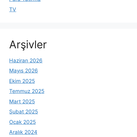
TV
Arşivler
Haziran 2026
Mayıs 2026
Ekim 2025
Temmuz 2025
Mart 2025
Şubat 2025
Ocak 2025
Aralık 2024