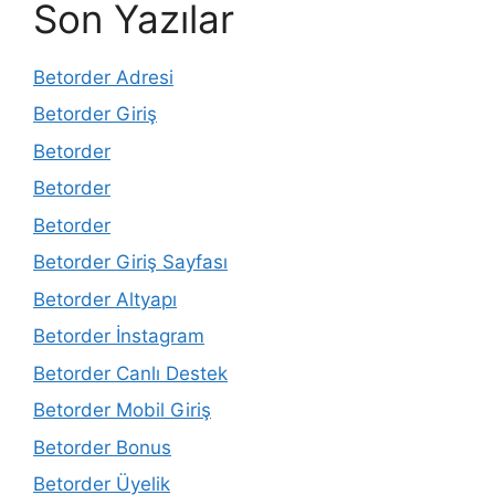
Son Yazılar
Betorder Adresi
Betorder Giriş
Betorder
Betorder
Betorder
Betorder Giriş Sayfası
Betorder Altyapı
Betorder İnstagram
Betorder Canlı Destek
Betorder Mobil Giriş
Betorder Bonus
Betorder Üyelik