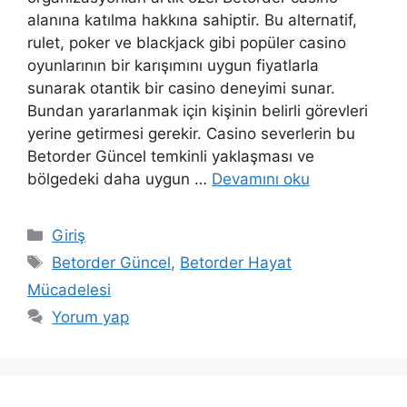
alanına katılma hakkına sahiptir. Bu alternatif,
rulet, poker ve blackjack gibi popüler casino
oyunlarının bir karışımını uygun fiyatlarla
sunarak otantik bir casino deneyimi sunar.
Bundan yararlanmak için kişinin belirli görevleri
yerine getirmesi gerekir. Casino severlerin bu
Betorder Güncel temkinli yaklaşması ve
bölgedeki daha uygun …
Devamını oku
Kategoriler
Giriş
Etiketler
Betorder Güncel
,
Betorder Hayat
Mücadelesi
Yorum yap