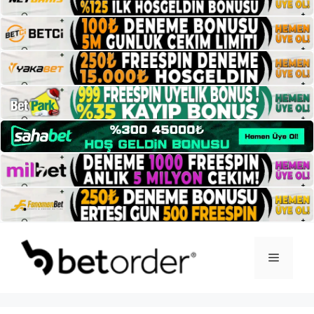
İçeriğe
atla
Menü