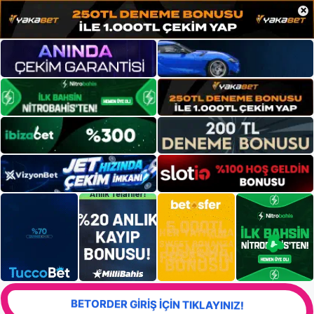
×
BETORDER GİRİŞ İÇİN TIKLAYINIZ!