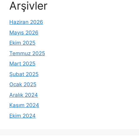
Arşivler
Haziran 2026
Mayıs 2026
Ekim 2025
Temmuz 2025
Mart 2025
Şubat 2025
Ocak 2025
Aralık 2024
Kasım 2024
Ekim 2024