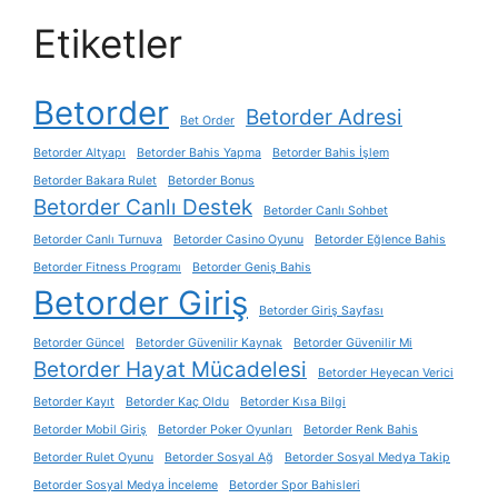
Etiketler
Betorder
Betorder Adresi
Bet Order
Betorder Altyapı
Betorder Bahis Yapma
Betorder Bahis İşlem
Betorder Bakara Rulet
Betorder Bonus
Betorder Canlı Destek
Betorder Canlı Sohbet
Betorder Canlı Turnuva
Betorder Casino Oyunu
Betorder Eğlence Bahis
Betorder Fitness Programı
Betorder Geniş Bahis
Betorder Giriş
Betorder Giriş Sayfası
Betorder Güncel
Betorder Güvenilir Kaynak
Betorder Güvenilir Mi
Betorder Hayat Mücadelesi
Betorder Heyecan Verici
Betorder Kayıt
Betorder Kaç Oldu
Betorder Kısa Bilgi
Betorder Mobil Giriş
Betorder Poker Oyunları
Betorder Renk Bahis
Betorder Rulet Oyunu
Betorder Sosyal Ağ
Betorder Sosyal Medya Takip
Betorder Sosyal Medya İnceleme
Betorder Spor Bahisleri