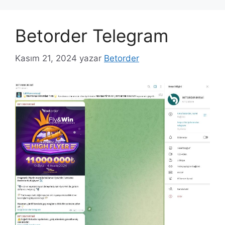
Betorder Telegram
Kasım 21, 2024
yazar
Betorder